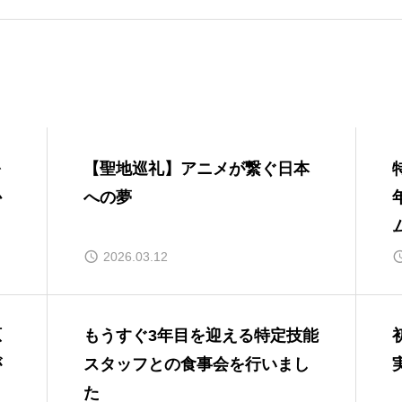
特定技能外国人と
ともに歩んだ1年｜
現場で実感した定
着とチームづくり
特定技能外国人が
定着しない原因は
「交流不足」にあ
を
【聖地巡礼】アニメが繋ぐ日本
ることがあります
か
への夢
もうすぐ3年目を迎
える特定技能スタ
ッフとの食事会を
2026.03.12
行いました
初雪に感動！スリ
ランカからの実習
原
もうすぐ3年目を迎える特定技能
生とスキー場へ
が
スタッフとの食事会を行いまし
た