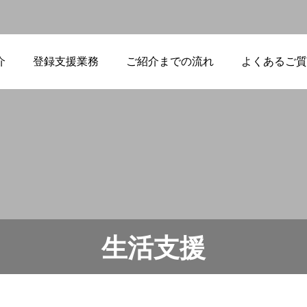
介
登録支援業務
ご紹介までの流れ
よくあるご質
先輩スタッフと後
輩スタッフをつな
ぐ、特定技能支援
の現場から
【聖地巡礼】アニ
生活支援
メが繋ぐ日本への
夢